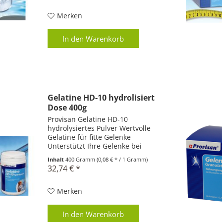
Unterstützt bei Entschlackungs-
und...
Merken
In den
Warenkorb
Gelatine HD-10 hydrolisiert
Dose 400g
Provisan Gelatine HD-10
hydrolysiertes Pulver Wertvolle
Gelatine für fitte Gelenke
Unterstützt Ihre Gelenke bei
Arthrose und Übergewicht Stärkt
Inhalt
400 Gramm
(0,08 € * / 1 Gramm)
nachhaltig bei alters- und
32,74 € *
unfallbedingten Gelenkproblemen
Hochwertiges Eiweiss für eine...
Merken
In den
Warenkorb