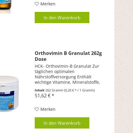
Merken
In den
Warenkorb
Orthovimin B Granulat 262g
Dose
HCK- Orthovimin-B Granulat Zur
täglichen optimalen
Nährstoffversorgung Enthält
wichtige Vitamine, Mineralstoffe,
Bioflavonoiden und
Inhalt
262 Gramm
(0,20 € * / 1 Gramm)
Spurenelemente Unterstützt Ihr
51,62 € *
Immunsystem Steigert Ihre
sportliche Leistungsfähigkeit
Erhöht Ihre...
Merken
In den
Warenkorb