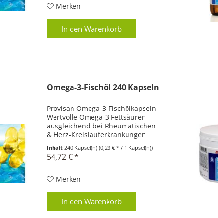
Merken
In den
Warenkorb
Omega-3-Fischöl 240 Kapseln
Provisan Omega-3-Fischölkapseln
Wertvolle Omega-3 Fettsäuren
ausgleichend bei Rheumatischen
& Herz-Kreislauferkrankungen
Wirkt regulierend bei
Inhalt
240 Kapsel(n)
(0,23 € * / 1 Kapsel(n))
Bluthochdruck, Allergien & Asthma
54,72 € *
Unterstütz chronisch-entzündliche
Darmerkrankungen Allgemein...
Merken
In den
Warenkorb