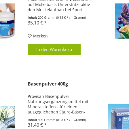
auf Molkebasis Unterstützt aktiv
den Muskelaufbau bei Sport,
Diäten und im Alter Hochwertiges
Inhalt
200 Gramm
(0,18 € * / 1 Gramm)
Protein aus Weidemilch sorgt für
35,10 € *
eine optimale Energieversorgung
Reich an...
Merken
In den
Warenkorb
Basenpulver 400g
Provisan Basenpulver
Nahrungsergänzungsmittel mit
Mineralstoffen - für einen
ausgeglichenen Säure-Basen-
Haushalt Optimiert Ihr Säure-
Inhalt
400 Gramm
(0,08 € * / 1 Gramm)
Basen-Gleichgewicht Bringt Ihren
31,40 € *
Organismus in Schwung