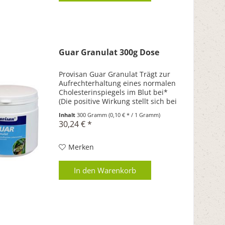
Guar Granulat 300g Dose
Provisan Guar Granulat Trägt zur
Aufrechterhaltung eines normalen
Cholesterinspiegels im Blut bei*
(Die positive Wirkung stellt sich bei
einer täglichen Aufnahme von 10
Inhalt
300 Gramm
(0,10 € * / 1 Gramm)
Gramm Guarkernmehl ein
30,24 € *
(entspricht 4 Portionen Provisan...
Merken
In den
Warenkorb