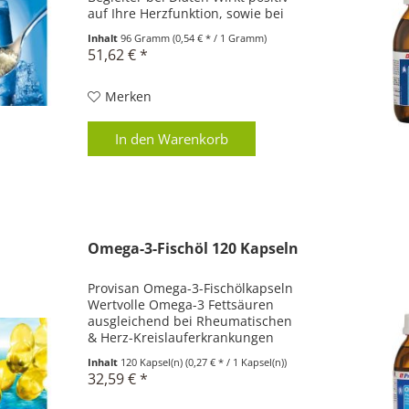
auf Ihre Herzfunktion, sowie bei
Stress & Erschöpfung Stärkt Ihr
Inhalt
96 Gramm
(0,54 € * / 1 Gramm)
Immunsystem, besonders bei
51,62 € *
langfristiger
Medikamenteneinnahme...
Merken
In den
Warenkorb
Omega-3-Fischöl 120 Kapseln
Provisan Omega-3-Fischölkapseln
Wertvolle Omega-3 Fettsäuren
ausgleichend bei Rheumatischen
& Herz-Kreislauferkrankungen
Wirkt regulierend bei
Inhalt
120 Kapsel(n)
(0,27 € * / 1 Kapsel(n))
Bluthochdruck, Allergien & Asthma
32,59 € *
Unterstütz chronisch-entzündliche
Darmerkrankungen Allgemein...