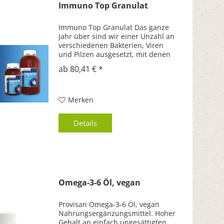
Immuno Top Granulat
Immuno Top Granulat Das ganze
Jahr über sind wir einer Unzahl an
verschiedenen Bakterien, Viren
und Pilzen ausgesetzt, mit denen
wir über die Evolution gelernt
ab 80,41 € *
haben, umzugehen. Manchmal
werden wir mit diesen besser
fertig, andere...
Merken
Details
Omega-3-6 Öl, vegan
Provisan Omega-3-6 Öl, vegan
Nahrungsergänzungsmittel. Hoher
Gehalt an einfach ungesättigten