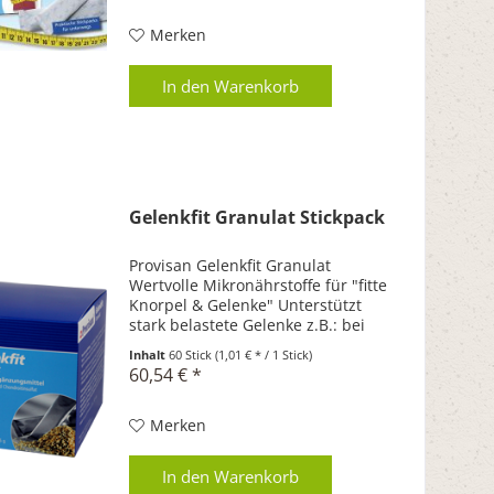
Verbindung kommen, nehmen sie
ein Vielfaches ihres eigenen...
Merken
In den
Warenkorb
Gelenkfit Granulat Stickpack
Provisan Gelenkfit Granulat
Wertvolle Mikronährstoffe für "fitte
Knorpel & Gelenke" Unterstützt
stark belastete Gelenke z.B.: bei
Sport & Übergewicht Wirkt sich
Inhalt
60 Stick
(1,01 € * / 1 Stick)
positiv auf Ihre Beweglichkeit im
60,54 € *
fortgeschrittenen Alter aus
Unterstützt...
Merken
In den
Warenkorb