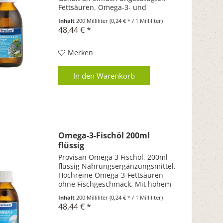
Fettsäuren, Omega-3- und
anderen mehrfach ungesättigten
Inhalt
200 Milliliter
(0,24 € * / 1 Milliliter)
Fettsäuren. Mit rein pflanzlichem
48,44 € *
Vitamin D3 und K2. Mit rein
pflanzlichem Vitamin E,...
Merken
In den
Warenkorb
Omega-3-Fischöl 200ml
flüssig
Provisan Omega 3 Fischöl, 200ml
flüssig Nahrungsergänzungsmittel.
Hochreine Omega-3-Fettsäuren
ohne Fischgeschmack. Mit hohem
Gehalt an Omega-3-Fettsäuren
Inhalt
200 Milliliter
(0,24 € * / 1 Milliliter)
(mind. 35% EPA & DHA) Mit hohem
48,44 € *
Gehalt an mehrfach ungesättigten
Fettsäuren (mind....