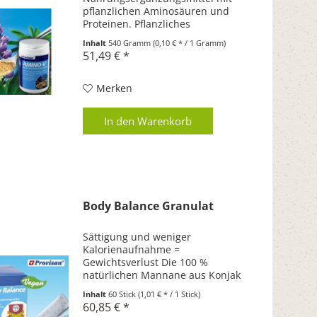
pflanzlichen Aminosäuren und
Proteinen. Pflanzliches
Eiweisskonzentrat Unterstützt aktiv
Inhalt
540 Gramm
(0,10 € * / 1 Gramm)
den Muskelaufbau bei Sport,
51,49 € *
Diäten und im Alter Hochwertige
Inhaltsstoffe sorgen für eine...
Merken
In den
Warenkorb
Body Balance Granulat
Sättigung und weniger
Kalorienaufnahme =
Gewichtsverlust Die 100 %
natürlichen Mannane aus Konjak
und Guar haben ähnliche
Inhalt
60 Stick
(1,01 € * / 1 Stick)
physikalische Eigenschaften.
60,85 € *
Sobald sie mit Wasser in