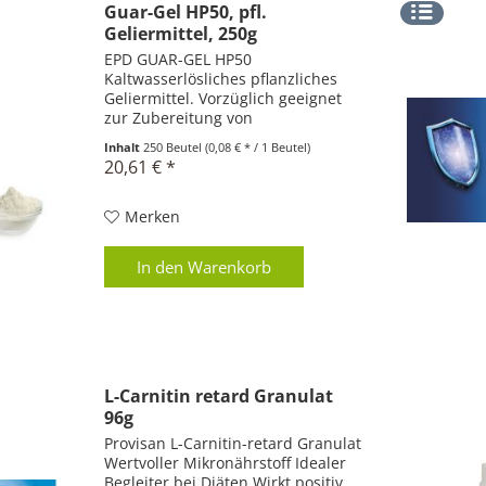
Guar-Gel HP50, pfl.
Geliermittel, 250g
EPD GUAR-GEL HP50
Kaltwasserlösliches pflanzliches
Geliermittel. Vorzüglich geeignet
zur Zubereitung von
kalorienreduzierten Speisen wie
Inhalt
250 Beutel
(0,08 € * / 1 Beutel)
Desserts, Frischkonfitüre, Glace,
20,61 € *
Saucen, Dressings usw. Zu
verwenden anstelle von
klassischen...
Merken
In den
Warenkorb
L-Carnitin retard Granulat
96g
Provisan L-Carnitin-retard Granulat
Wertvoller Mikronährstoff Idealer
Begleiter bei Diäten Wirkt positiv