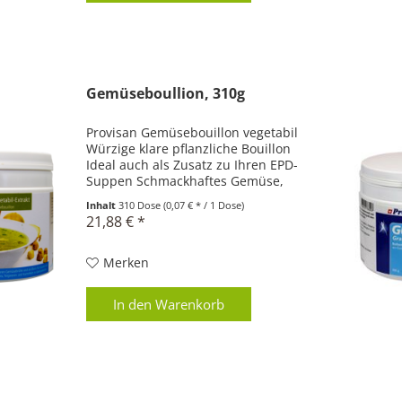
Gemüseboullion, 310g
Provisan Gemüsebouillon vegetabil
Würzige klare pflanzliche Bouillon
Ideal auch als Zusatz zu Ihren EPD-
Suppen Schmackhaftes Gemüse,
Kräuter & wertvolles Hefeextrakt
Inhalt
310 Dose
(0,07 € * / 1 Dose)
Zusammensetzung: Meersalz,
21,88 € *
Maltodextrin*, Hefeextrakt,
Petersilie*,...
Merken
In den
Warenkorb