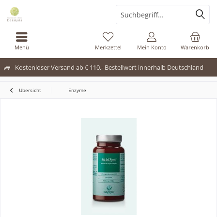
Menü
Merkzettel
Mein Konto
Warenkorb
Kostenloser Versand ab € 110,- Bestellwert innerhalb Deutschland
Übersicht
Enzyme