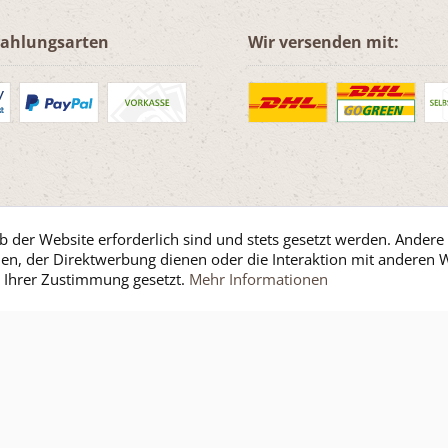
Zahlungsarten
Wir versenden mit:
b der Website erforderlich sind und stets gesetzt werden. Andere
en, der Direktwerbung dienen oder die Interaktion mit anderen 
t Ihrer Zustimmung gesetzt.
Mehr Informationen
fe / Support
Kontakt
Versand und Zahlungsbedingungen
Widerrufsre
etzl. Mehrwertsteuer zzgl.
Versandkosten
und ggf. Nachnahmegebühren, wenn nich
Versandkostenfrei innerhalb Deutschland ab einem Einkaufswert von 110.- €.
p Ganzheiltlich leben in Balance - Dessipris -- All Rights Reserved. Theme by
Th