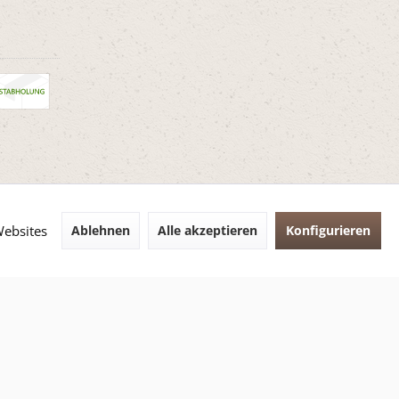
Websites
Ablehnen
Alle akzeptieren
Konfigurieren
cht
Datenschutz
AGB
Impressum
t anders beschrieben.
emeWare®