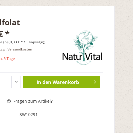
folat
€ *
l(n) (0,33 € * / 1 Kapsel(n))
zzgl. Versandkosten
ca. 5 Tage
In den
Warenkorb
Fragen zum Artikel?
SW10291