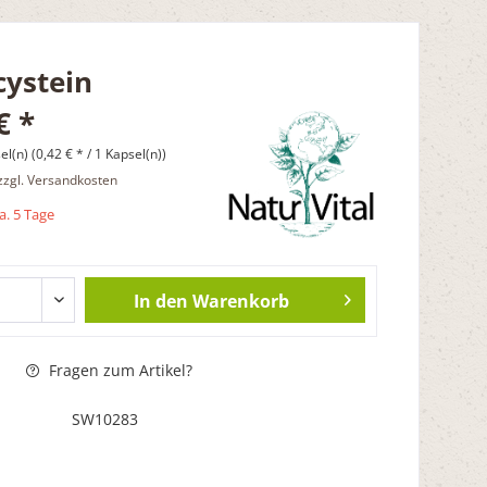
ystein
€ *
l(n) (0,42 € * / 1 Kapsel(n))
zzgl. Versandkosten
ca. 5 Tage
In den
Warenkorb
Fragen zum Artikel?
SW10283