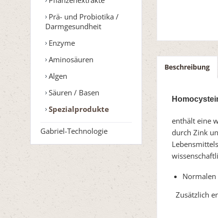
Prä- und Probiotika /
Darmgesundheit
Enzyme
Aminosäuren
Beschreibung
Algen
Säuren / Basen
Homocystei
Spezialprodukte
enthält eine 
Gabriel-Technologie
durch Zink un
Lebensmittels
wissenschaftl
Normalen 
Zusätzlich en