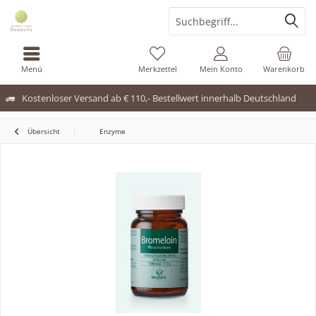
Menü
Merkzettel
Mein Konto
Warenkorb
Kostenloser Versand ab € 110,- Bestellwert innerhalb Deutschland
Übersicht
Enzyme